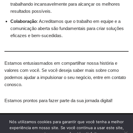
trabalhando incansavelmente para alcançar os melhores
resultados possíveis.
Colaboração
: Acreditamos que o trabalho em equipe e a
comunicação aberta são fundamentais para criar soluções
eficazes e bem-sucedidas.
Estamos entusiasmados em compartilhar nossa história e
valores com você. Se você deseja saber mais sobre como
podemos ajudar a impulsionar o seu negócio, entre em contato
conosco.
Estamos prontos para fazer parte da sua jornada digital!
Início
Política de Cookies
Política de Privacidade
Nós utilizamos cookies para garantir que você tenha a melhor
Termos de Uso
Sobre Nós
Contato
experiência em nosso site. Se você continua a usar este site,