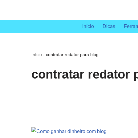
Pular
para
Início
Dicas
Ferra
o
conteúdo
Início
-
contratar redator para blog
contratar redator 